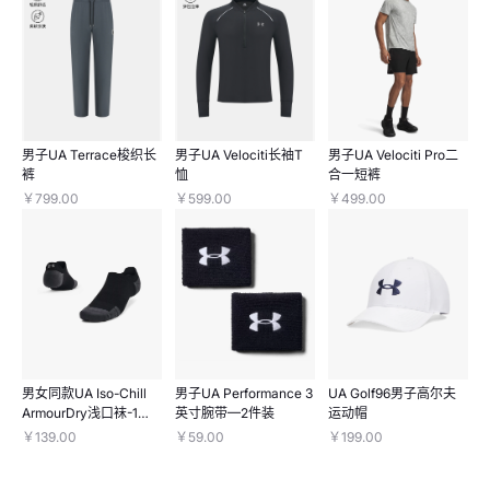
男子UA Terrace梭织长
男子UA Velociti长袖T
男子UA Velociti Pro二
裤
恤
合一短裤
￥799.00
￥599.00
￥499.00
男女同款UA Iso-Chill
男子UA Performance 3
UA Golf96男子高尔夫
ArmourDry浅口袜-1双
英寸腕带—2件装
运动帽
装
￥139.00
￥59.00
￥199.00