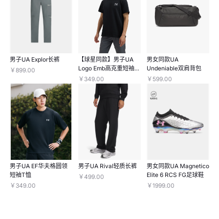
男子UA Explor长裤
【球星同款】男子UA
男女同款UA
Logo Emb高克重短袖T
Undeniable双肩背包
￥899.00
恤
￥349.00
￥599.00
男子UA EF华夫格圆领
男子UA Rival轻质长裤
男女同款UA Magnetico
短袖T恤
Elite 6 RCS FG足球鞋
￥499.00
￥349.00
￥1999.00