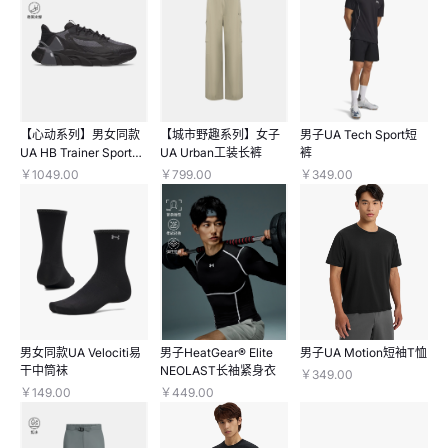
【心动系列】男女同款
【城市野趣系列】女子
男子UA Tech Sport短
UA HB Trainer Sport训
UA Urban工装长裤
裤
练鞋
￥1049.00
￥799.00
￥349.00
男女同款UA Velociti易
男子HeatGear® Elite
男子UA Motion短袖T恤
干中筒袜
NEOLAST长袖紧身衣
￥349.00
￥149.00
￥449.00