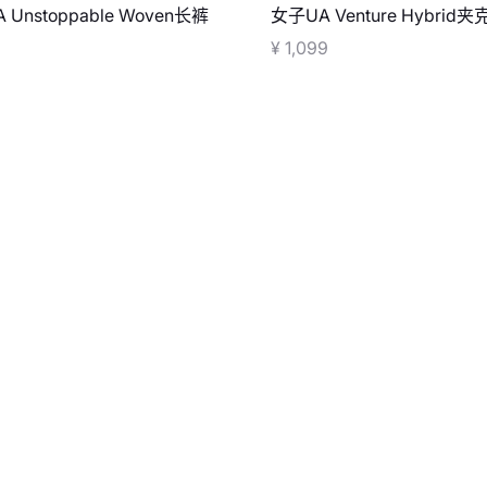
 Unstoppable Woven长裤
女子UA Venture Hybrid夹
¥ 1,099