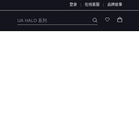
登录
在线客服
品牌故事
理，退款均原路退回，不会通过链接、二维码、微信群、第三方APP或私下账户办理
UA HALO 系列