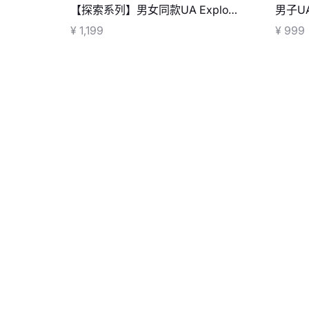
【探索系列】男女同款UA Explor
男子UA
Trail越野鞋
¥ 1,199
¥ 999