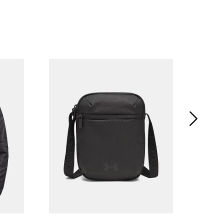
男子UA 
条装
¥ 399