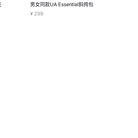
克
男女同款UA Essential斜挎包
¥ 299