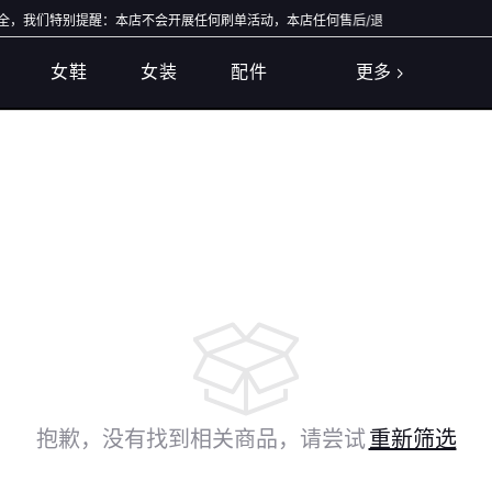
我们特别提醒：本店不会开展任何刷单活动，本店任何售后/退款仅通过店铺官方通道办
女鞋
女装
配件
更多
抱歉，没有找到相关商品，请尝试
重新筛选