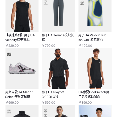
【疾速系列】男子UA
男子UA Terrace梭织长
男子UA Velociti Pro
Velocity速干背心
裤
Iso-Chill印花背心
￥229.00
￥799.00
￥499.00
男女同款UA Mach 1
男子UA Playoff
UA春夏CoolSwitch男
Select压纹足球鞋
3.0POLO衫
子跑步运动背心
￥699.00
￥599.00
￥399.00