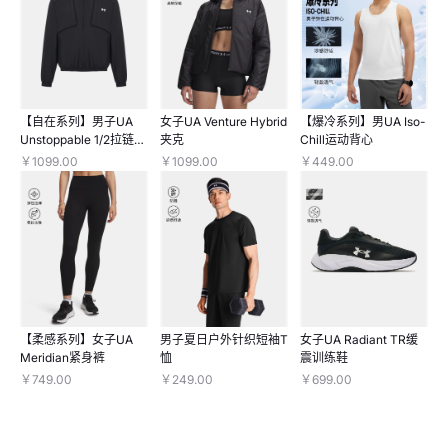
【自在系列】男子UA
女子UA Venture Hybrid
【爆冷系列】男UA Iso-
Unstoppable 1/2拉链梭
夹克
Chill运动背心
织长袖上衣
￥1099.00
￥1099.00
￥449.00
【柔感系列】女子UA
男子夏日户外针织短袖T
女子UA Radiant TR缓
Meridian紧身裤
恤
震训练鞋
￥749.00
￥249.00
￥699.00