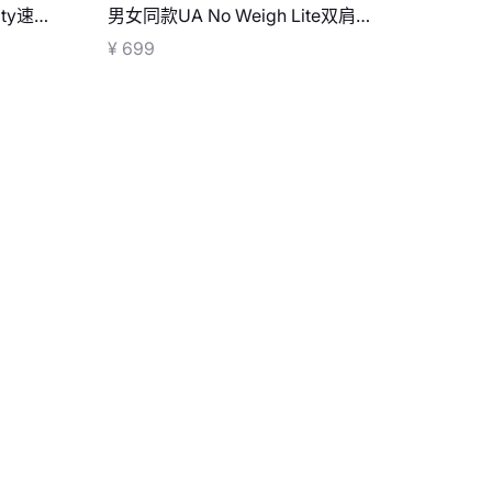
ty速干
男女同款UA No Weigh Lite双肩背
包
¥ 699