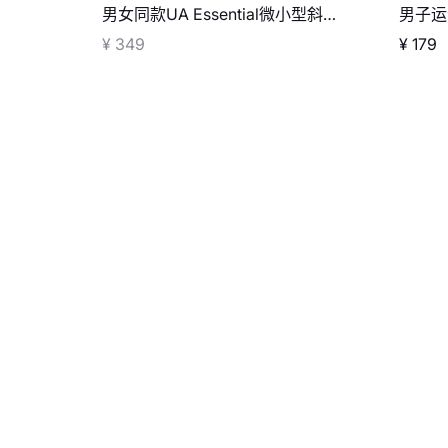
男女同款UA Essential微小型斜挎
男子运
包
¥ 349
¥ 179