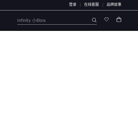
登录
在线客服
品牌故事
，我们特别提醒：本店不会开展任何刷单活动，本店任何售后/退款仅通过店铺官方通道
Infinity 小8bra