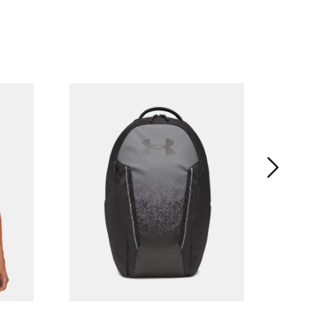
【疾速系列
短袖T
¥ 349