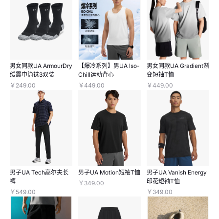
男女同款UA ArmourDry
【爆冷系列】男UA Iso-
男女同款UA Gradient渐
缓震中筒袜3双装
Chill运动背心
变短袖T恤
￥249.00
￥449.00
￥449.00
男子UA Tech高尔夫长
男子UA Motion短袖T恤
男子UA Vanish Energy
裤
印花短袖T恤
￥349.00
￥549.00
￥349.00