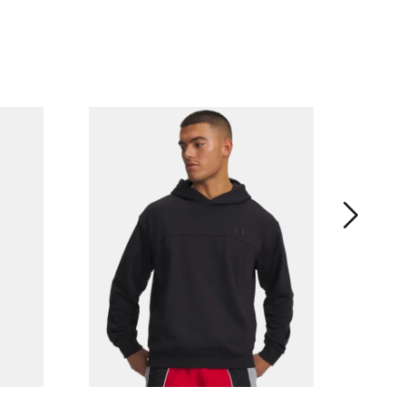
女子UA
¥ 849