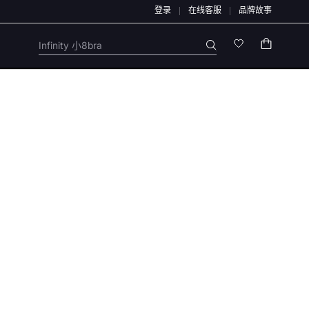
登录
在线客服
品牌故事
醒：本店不会开展任何刷单活动，本店任何售后/退款仅通过店铺官方通道办理，退款均
Infinity 小8bra