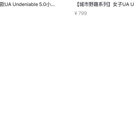
UA Undeniable 5.0小号
【城市野趣系列】女子UA Ur
工装长裤
¥ 799