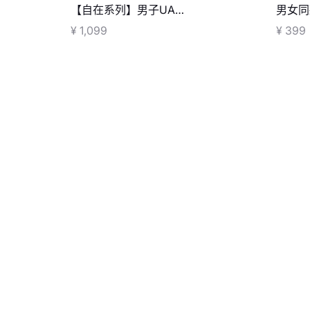
【自在系列】男子UA
男女同款
Unstoppable 1/2拉链梭织渐变长
旅行包
¥ 1,099
¥ 399
袖上衣