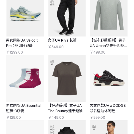
男女同款UA Velociti
女子UA Rival长裤
【城市野趣系列】男子
Pro 2竞训日跑鞋
UA Urban华夫格圆领长
￥549.00
袖上衣
￥1299.00
￥499.00
男女同款UA Essential
【好动系列】女子UA
男女同款UA x DODGE
短袜-3双装
The Bouncy速干短袖T
联名运动休闲鞋
恤
￥129.00
￥449.00
￥999.00