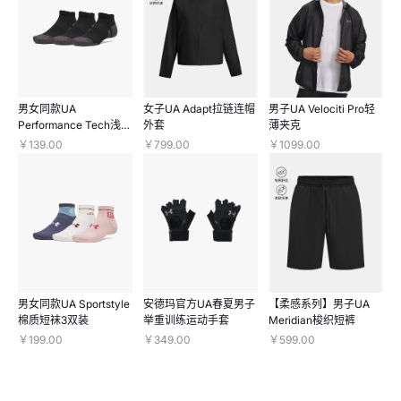
男女同款UA
女子UA Adapt拉链连帽
男子UA Velociti Pro轻
Performance Tech浅口
外套
薄夹克
袜-3双装
￥139.00
￥799.00
￥1099.00
男女同款UA Sportstyle
安德玛官方UA春夏男子
【柔感系列】男子UA
棉质短袜3双装
举重训练运动手套
Meridian梭织短裤
￥199.00
￥349.00
￥599.00