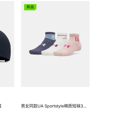
新品
帽
男女同款UA Sportstyle棉质短袜3双
装