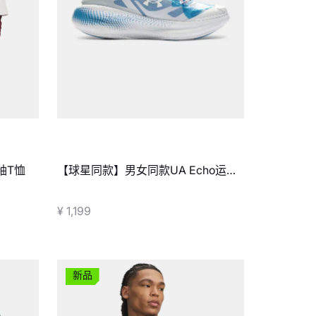
短袖T恤
【球星同款】男女同款UA Echo运动
休闲鞋
¥ 1,199
新品