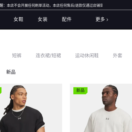
会开展任何刷单活动，本店任何售后/退款仅通过店铺官方通道办理，退款均原路退回，
女鞋
女装
配件
更多
短裤
连衣裙/短裙
运动休闲鞋
外套
新品
新品