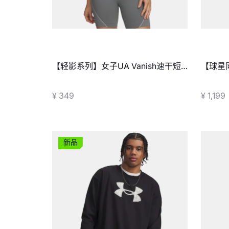
【轻影系列】女子UA Vanish速干短
【球星同
袖T恤
休闲鞋
¥ 349
¥ 1,199
新品