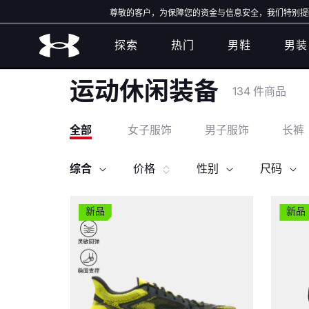
尊敬的客户，为保障您的资金与信息安全，我们特别提醒：本店不
探索
热门
男鞋
男装
运动休闲装备
134 件商品
全部
女子服饰
男子服饰
长裤
综合
价格
性别
尺码
新品
新品