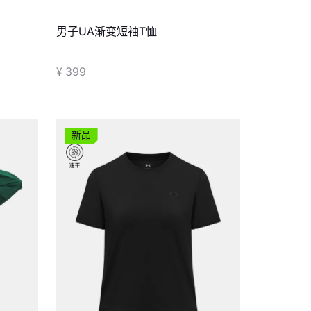
男子UA渐变短袖T恤
¥ 399
新品