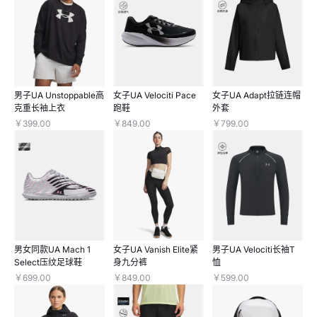
男子UA Unstoppable高
女子UA Velociti Pace
女子UA Adapt拉链连帽
克重长袖上衣
跑鞋
外套
￥399.00
￥849.00
￥799.00
男女同款UA Mach 1
女子UA Vanish Elite紧
男子UA Velociti长袖T
Select压纹足球鞋
身九分裤
恤
￥699.00
￥849.00
￥599.00