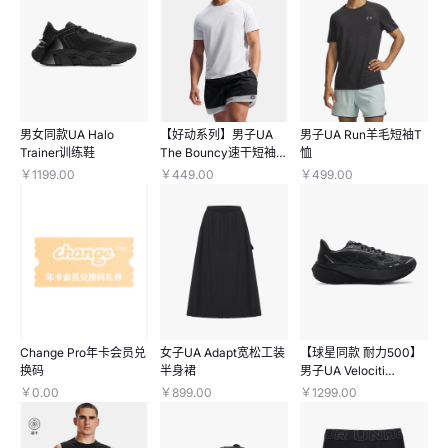
男女同款UA Halo
【好动系列】男子UA
男子UA Run羊毛短袖T
Trainer训练鞋
The Bouncy速干短袖T
恤
恤
￥1199.00
￥449.00
￥499.00
Change Pro年卡会员兑
女子UA Adapt宽松工装
【球星同款 耐力500】
换码
半身裙
男子UA Velociti
Distance长距离跑鞋
￥0.00
￥899.00
￥1299.00