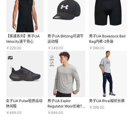
【疾速系列】男子UA
男子UA Blitzing可调节
男子UA Boxerjock Ball
Velocity速干背心
运动帽
Bag内裤-2条装
￥229.00
￥249.00
￥399.00
女子UA Pulse轻质运动
男子UA Explor
男子UA Rival梭织长裤
休闲鞋
Regulator Wool长袖T
￥399.00
恤
￥849.00
￥849.00