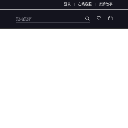
登录
在线客服
品牌故事
铺官方通道办理，退款均原路退回，不会通过链接、二维码、微信群、第三方APP或私
紧身衣