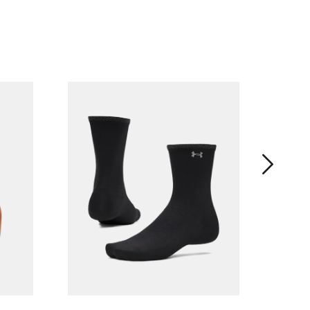
女子UA 
轻质运
¥ 349