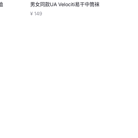
恤
男女同款UA Velociti易干中筒袜
¥ 149