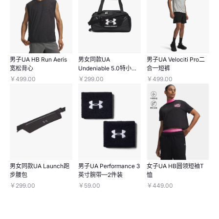
男子UA HB Run Aeris
男女同款UA
男子UA Velociti Pro二
宽松背心
Undeniable 5.0特小号
合一短裤
旅行包
￥499.00
￥299.00
￥499.00
男女同款UA Launch跑
男子UA Performance 3
女子UA HB圆领短袖T
步腰包
英寸腕带—2件装
恤
￥299.00
￥59.00
￥449.00