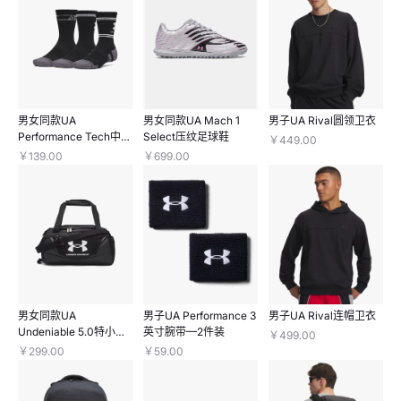
男女同款UA
男女同款UA Mach 1
男子UA Rival圆领卫衣
Performance Tech中缓
Select压纹足球鞋
￥449.00
冲中筒袜—3双装
￥139.00
￥699.00
男女同款UA
男子UA Performance 3
男子UA Rival连帽卫衣
Undeniable 5.0特小号
英寸腕带—2件装
￥499.00
旅行包
￥299.00
￥59.00