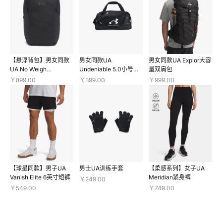
【悬浮背包】男女同款
男女同款UA
男女同款UA Explor大容
UA No Weigh
Undeniable 5.0小号旅
量双肩包
Commuter双肩包
行包
￥899.00
￥399.00
￥999.00
【球星同款】男子UA
男士UA训练手套
【柔感系列】女子UA
Vanish Elite 6英寸短裤
Meridian紧身裤
￥249.00
￥549.00
￥749.00