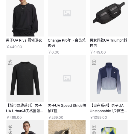
男子UA Rival圆领卫衣
Change Pro年卡会员兑
男女同款UA Triumph斜
换码
挎包
￥449.00
￥0.00
￥449.00
【城市野趣系列】男子
男子UA Speed Stride短
【自在系列】男子UA
UA Urban华夫格圆领长
袖T恤
Unstoppable 1/2拉链梭
袖上衣
织渐变长袖上衣
￥499.00
￥269.00
￥1099.00