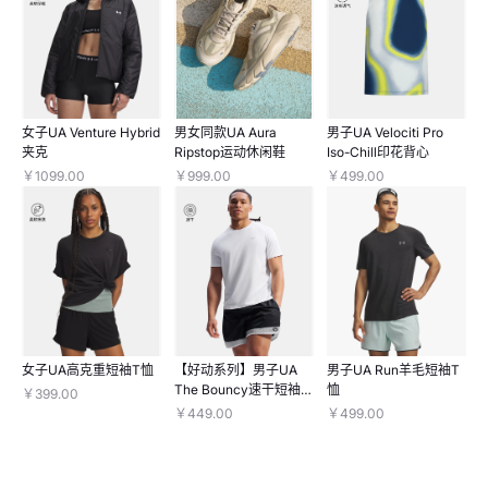
女子UA Venture Hybrid
男女同款UA Aura
男子UA Velociti Pro
夹克
Ripstop运动休闲鞋
Iso-Chill印花背心
￥1099.00
￥999.00
￥499.00
女子UA高克重短袖T恤
【好动系列】男子UA
男子UA Run羊毛短袖T
The Bouncy速干短袖T
恤
￥399.00
恤
￥449.00
￥499.00