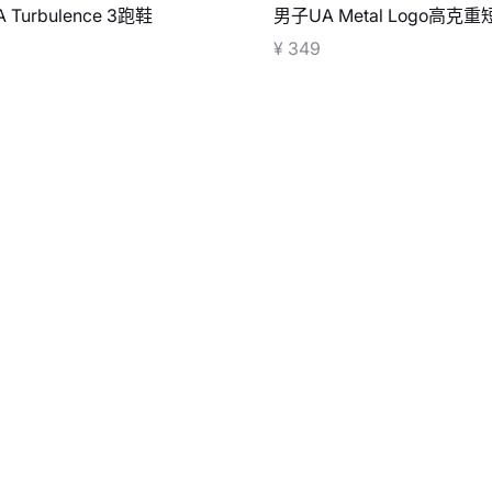
 Turbulence 3跑鞋
男子UA Metal Logo高克
¥ 349