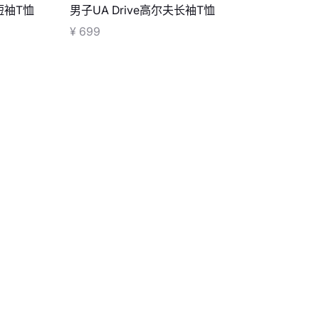
重短袖T恤
男子UA Drive高尔夫长袖T恤
¥ 699