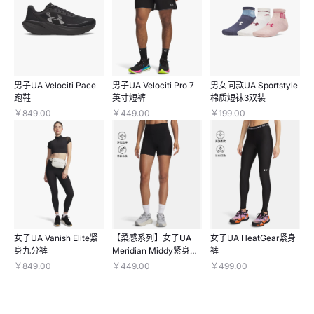
男子UA Velociti Pace
男子UA Velociti Pro 7
男女同款UA Sportstyle
跑鞋
英寸短裤
棉质短袜3双装
￥849.00
￥449.00
￥199.00
女子UA Vanish Elite紧
【柔感系列】女子UA
女子UA HeatGear紧身
身九分裤
Meridian Middy紧身短
裤
裤
￥849.00
￥449.00
￥499.00