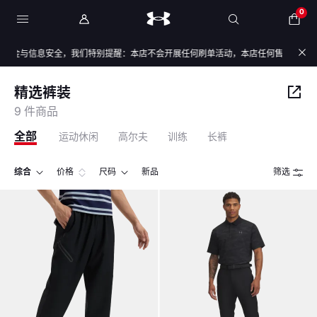
0
资金与信息安全，我们特别提醒：本店不会开展任何刷单活动，本店任何售后/退款仅通
精选裤装
9 件商品
全部
运动休闲
高尔夫
训练
长裤
综合
价格
尺码
新品
筛选