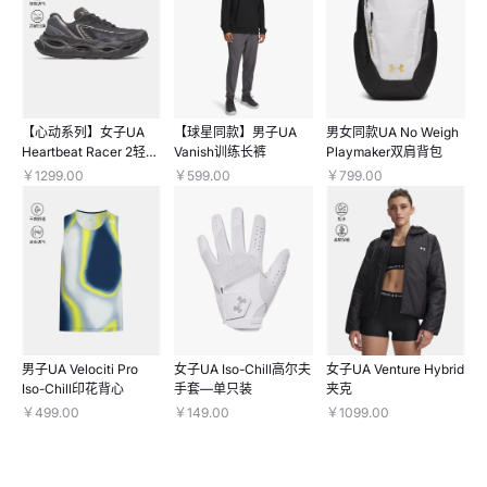
【心动系列】女子UA
【球星同款】男子UA
男女同款UA No Weigh
Heartbeat Racer 2轻质
Vanish训练长裤
Playmaker双肩背包
跑鞋
￥1299.00
￥599.00
￥799.00
男子UA Velociti Pro
女子UA Iso-Chill高尔夫
女子UA Venture Hybrid
Iso-Chill印花背心
手套—单只装
夹克
￥499.00
￥149.00
￥1099.00