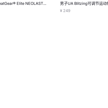
tGear® Elite NEOLAST短
男子UA Blitzing可调节运动
领紧身短袖T恤
¥ 249