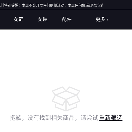
特别提醒：本店不会开展任何刷单活动，本店任何售后/退款仅通过店铺官方通道办理，
女鞋
女装
配件
更多
抱歉，没有找到相关商品，请尝试
重新筛选