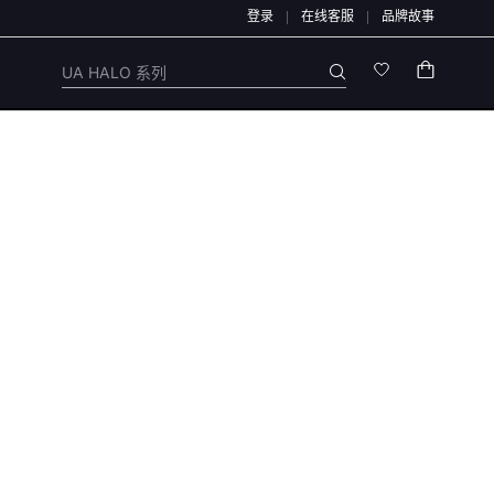
登录
在线客服
品牌故事
退款均原路退回，不会通过链接、二维码、微信群、第三方APP或私下账户办理，也不
UA HALO 系列