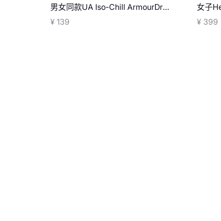
男女同款UA Iso-Chill ArmourDry
女子Hea
浅口袜-1双装
款半高
¥ 139
¥ 399