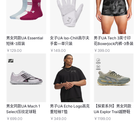
男女同款UA Essential
女子UA Iso-Chill高尔夫
男子UA Tech 3英寸印
短袜-3双装
手套—单只装
花Boxerjock内裤-3条装
￥129.00
￥149.00
￥399.00
男女同款UA Mach 1
男子UA Echo Logo高克
【探索系列】男女同款
Select压纹足球鞋
重短袖T恤
UA Explor Trail越野鞋
￥699.00
￥349.00
￥1199.00