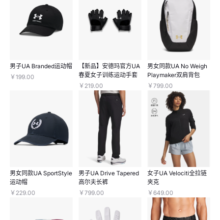
男子UA Branded运动帽
【新品】安德玛官方UA
男女同款UA No Weigh
春夏女子训练运动手套
Playmaker双肩背包
￥199.00
￥219.00
￥799.00
男女同款UA SportStyle
男子UA Drive Tapered
女子UA Velociti全拉链
运动帽
高尔夫长裤
夹克
￥229.00
￥799.00
￥649.00