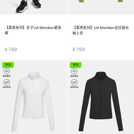
【柔感系列】女子UA Meridian紧身
【柔感系列】UA Meridian全拉链长
裤
袖上衣
¥ 749
¥ 799
新品
新品