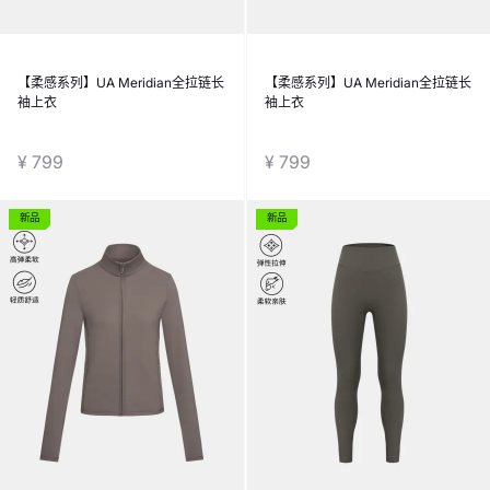
【柔感系列】UA Meridian全拉链长
【柔感系列】UA Meridian全拉链长
袖上衣
袖上衣
¥ 799
¥ 799
新品
新品