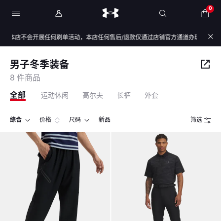
0
本店不会开展任何刷单活动，本店任何售后/退款仅通过店铺官方通道办理，退款均原路
男子冬季装备
8 件商品
全部
运动休闲
高尔夫
长裤
外套
综合
价格
尺码
新品
筛选