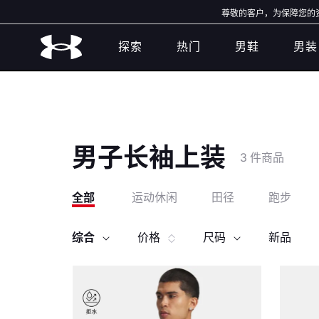
尊敬的客户，为保障您的资金
探索
热门
男鞋
男装
男子长袖上装
3 件商品
全部
运动休闲
田径
跑步
综合
价格
尺码
新品