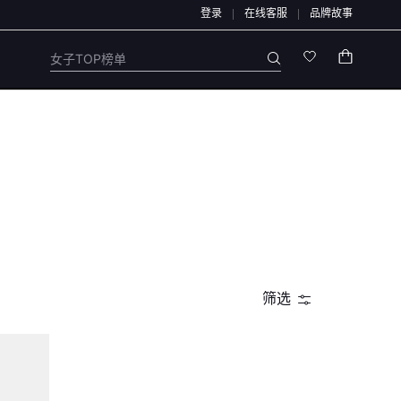
登录
在线客服
品牌故事
铺官方通道办理，退款均原路退回，不会通过链接、二维码、微信群、第三方APP或
女子TOP榜单
筛选