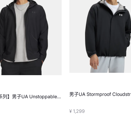
男子UA Stormproof Cloudst
列】男子UA Unstoppable
克
¥ 1,299