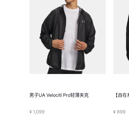
男子UA Velociti Pro轻薄夹克
【自在系
梭织夹
¥ 1,099
¥ 899