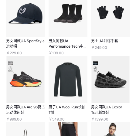
男女同款UA SportStyle
男女同款UA
男士UA训练手套
运动帽
Performance Tech中缓
￥249.00
冲中筒袜—3双装
￥229.00
￥139.00
男女同款UA Arc 96复古
男子UA Wool Run长袖
男女同款UA Explor
运动休闲鞋
T恤
Trail越野鞋
￥999.00
￥549.00
￥1399.00