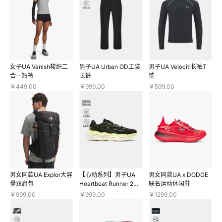
女子UA Vanish梭织二
男子UA Urban OD工装
男子UA Velociti长袖T
合一短裤
长裤
恤
￥449.00
￥999.00
￥599.00
男女同款UA Explor大容
【心动系列】男子UA
男女同款UA x DODGE
量双肩包
Heartbeat Runner 2跑
联名运动休闲鞋
鞋
￥999.00
￥999.00
￥1299.00