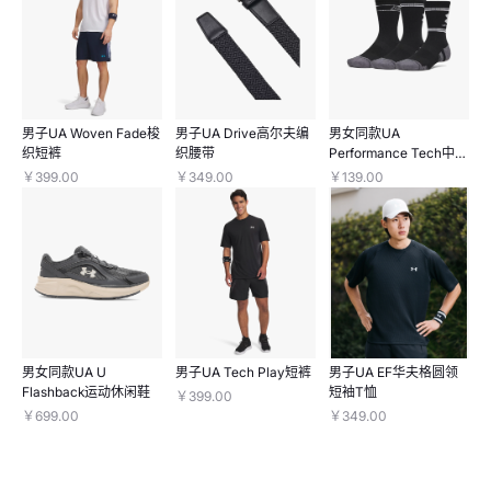
男子UA Woven Fade梭
男子UA Drive高尔夫编
男女同款UA
织短裤
织腰带
Performance Tech中缓
冲中筒袜—3双装
￥399.00
￥349.00
￥139.00
男女同款UA U
男子UA Tech Play短裤
男子UA EF华夫格圆领
Flashback运动休闲鞋
短袖T恤
￥399.00
￥699.00
￥349.00