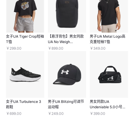
女子UA Tiger Crop短袖
【悬浮背包】男女同款
男子UA Metal Logo高
T恤
UA No Weigh
克重短袖T恤
Commuter双肩包
￥299.00
￥899.00
￥349.00
女子UA Turbulence 3
男子UA Blitzing可调节
男女同款UA
跑鞋
运动帽
Undeniable 5.0小号旅
行包
￥699.00
￥249.00
￥399.00