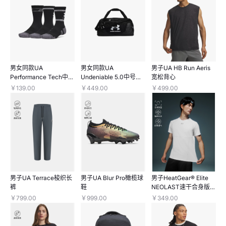
男女同款UA
男女同款UA
男子UA HB Run Aeris
Performance Tech中缓
Undeniable 5.0中号旅
宽松背心
冲中筒袜—3双装
行包
￥139.00
￥449.00
￥499.00
男子UA Terrace梭织长
男子UA Blur Pro橄榄球
男子HeatGear® Elite
裤
鞋
NEOLAST速干合身版型
紧身短袖T恤
￥799.00
￥999.00
￥349.00