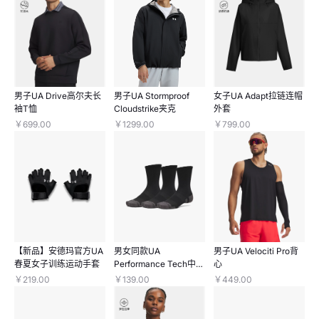
男子UA Drive高尔夫长
男子UA Stormproof
女子UA Adapt拉链连帽
袖T恤
Cloudstrike夹克
外套
￥699.00
￥1299.00
￥799.00
【新品】安德玛官方UA
男女同款UA
男子UA Velociti Pro背
春夏女子训练运动手套
Performance Tech中缓
心
冲中筒袜—3双装
￥219.00
￥139.00
￥449.00