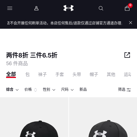
0
会开展任何刷单活动，本店任何售后/退款仅通过店铺官方通道办理，退款均原路退回，
两件8折 三件6.5折
56 件商品
全部
包
袜子
手套
头带
帽子
其他
运动内
综合
价格
性别
尺码
新品
筛选