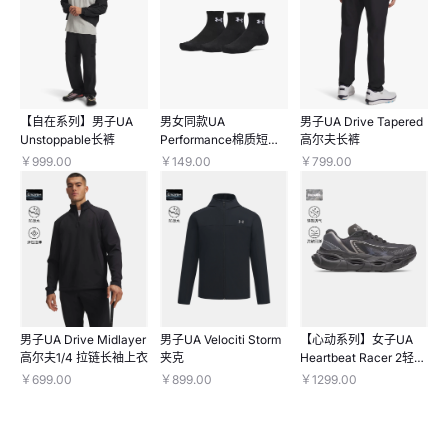
【自在系列】男子UA
男女同款UA
男子UA Drive Tapered
Unstoppable长裤
Performance棉质短
高尔夫长裤
袜-3双装
￥999.00
￥149.00
￥799.00
男子UA Drive Midlayer
男子UA Velociti Storm
【心动系列】女子UA
高尔夫1/4 拉链长袖上衣
夹克
Heartbeat Racer 2轻质
跑鞋
￥699.00
￥899.00
￥1299.00