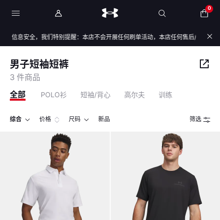
0
与信息安全，我们特别提醒：本店不会开展任何刷单活动，本店任何售后/退款仅通过
男子短袖短裤
3 件商品
全部
POLO衫
短袖/背心
高尔夫
训练
综合
价格
尺码
新品
筛选