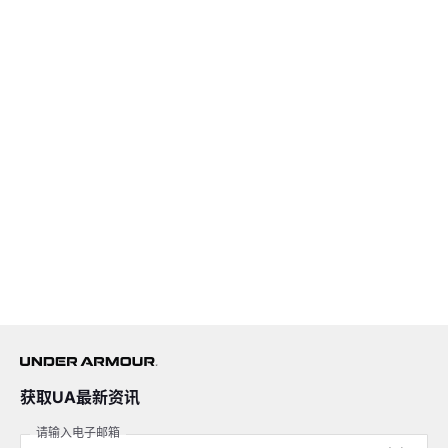
获取UA最新资讯
请输入电子邮箱