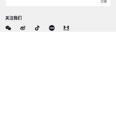
订阅
关注我们
在线客服
4008-206-528
客户服务
订单及售后
品牌故事
线下门店
网站地图
|
沪ICP备12034417号-1