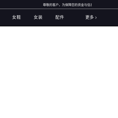
尊敬的客户，为保障您的资金与信息安全，我们特别提醒
女鞋
女装
配件
更多