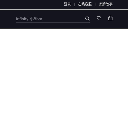
登录
在线客服
品牌故事
：本店不会开展任何刷单活动，本店任何售后/退款仅通过店铺官方通道办理，退款均原
Infinity 小8bra