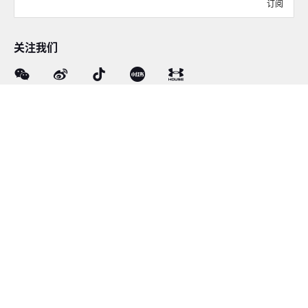
订阅
关注我们
在线客服
4008-206-528
客户服务
订单及售后
品牌故事
线下门店
网站地图
|
沪ICP备12034417号-1