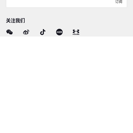
订阅
关注我们
在线客服
4008-206-528
客户服务
订单及售后
品牌故事
线下门店
网站地图
|
沪ICP备12034417号-1