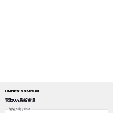
获取UA最新资讯
请输入电子邮箱