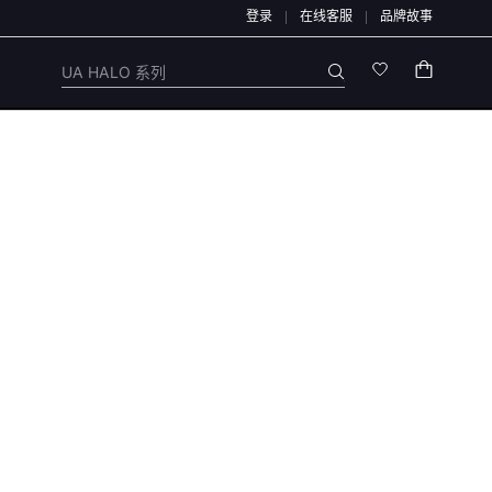
登录
在线客服
品牌故事
的资金与信息安全，我们特别提醒：本店不会开展任何刷单活动，本店任何售后/退款仅
UA HALO 系列